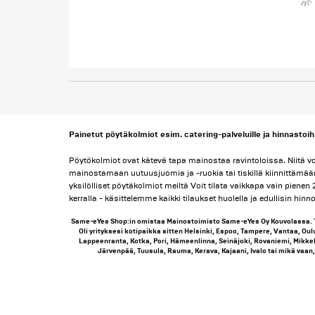
Painetut pöytäkolmiot esim. catering-palveluille ja hinnastoih
Pöytökolmiot ovat kätevä tapa mainostaa ravintoloissa. Niitä v
mainostamaan uutuusjuomia ja -ruokia tai tiskillä kiinnittämään 
yksilölliset pöytäkolmiot meiltä Voit tilata vaikkapa vain pienen 
kerralla - käsittelemme kaikki tilaukset huolella ja edullisin hinno
Same-eYes Shop:in omistaa Mainostoimisto Same-eYes Oy Kouvolassa. 
Oli yrityksesi kotipaikka sitten Helsinki, Espoo, Tampere, Vantaa, Oul
Lappeenranta, Kotka, Pori, Hämeenlinna, Seinäjoki, Rovaniemi, Mikkeli
Järvenpää, Tuusula, Rauma, Kerava, Kajaani, Ivalo tai mikä vaan, 