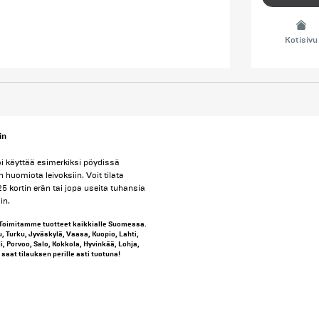
Kotisivu
in
oi käyttää esimerkiksi pöydissä
huomiota leivoksiin. Voit tilata
25 kortin erän tai jopa useita tuhansia
in.
Toimitamme tuotteet kaikkialle Suomessa.
u, Turku, Jyväskylä, Vaasa, Kuopio, Lahti,
, Porvoo, Salo, Kokkola, Hyvinkää, Lohja,
saat tilauksen perille asti tuotuna!