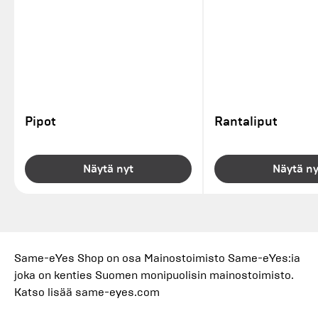
Pipot
Rantaliput
Näytä nyt
Näytä ny
Same-eYes Shop on osa Mainostoimisto Same-eYes:ia
joka on kenties Suomen monipuolisin mainostoimisto.
Katso lisää
same-eyes.com