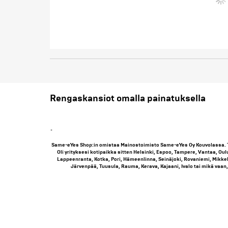
Rengaskansiot omalla painatuksella
-
Same-eYes Shop:in omistaa Mainostoimisto Same-eYes Oy Kouvolassa. 
Oli yrityksesi kotipaikka sitten Helsinki, Espoo, Tampere, Vantaa, Oul
Lappeenranta, Kotka, Pori, Hämeenlinna, Seinäjoki, Rovaniemi, Mikkeli
Järvenpää, Tuusula, Rauma, Kerava, Kajaani, Ivalo tai mikä vaan, 