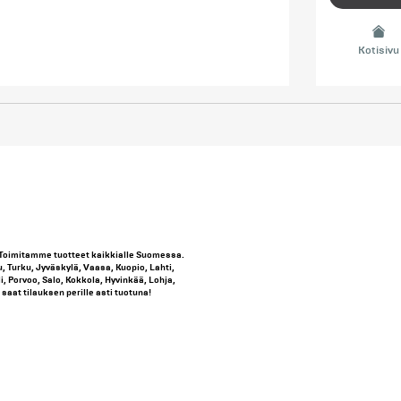
Kotisivu
Toimitamme tuotteet kaikkialle Suomessa.
u, Turku, Jyväskylä, Vaasa, Kuopio, Lahti,
, Porvoo, Salo, Kokkola, Hyvinkää, Lohja,
saat tilauksen perille asti tuotuna!