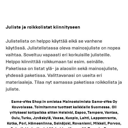
Juliste ja roikkolistat kiinnityseen
Julistelista on helppo käyttää eikä se vanhene
käytössä. Julistelistassa oleva mainosjuliste on nopea
vaihtaa. Soveltuu vapaasti eri korkuisille julisteille.
Helppo kiinnittää roikkumaan tai esim. seinälle.
Paketissa on listat ylä- ja alaosiin sekä mainosjuliste,
yhdessä paketissa. Valittavanasi on useita eri
materiaaleja. Tilaa nyt samassa paketissa roikkolista ja
juliste.
Same-eYes Shop:in omistaa Mainostoimisto Same-eYes Oy
Kouvolassa. Toimitamme tuotteet kaikkialle Suomessa. Oli
yrityksesi kotipaikka sitten Helsinki, Espoo, Tampere, Vantaa,
Oulu, Turku, Jyväskylä, Vaasa, Kuopio, Lahti, Lappeenranta,
Kotka, Pori, Hämeenlinna, Seinäjoki, Rovaniemi, Mikkeli, Porvoo,