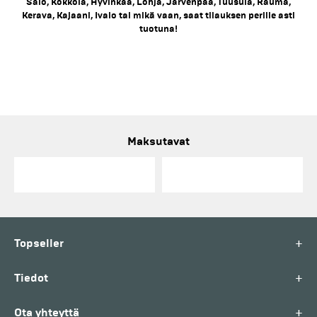
Salo, Kokkola, Hyvinkää, Lohja, Järvenpää, Tuusula, Rauma,
Kerava, Kajaani, Ivalo tai mikä vaan, saat tilauksen perille asti
tuotuna!
Maksutavat
+
Topseller
+
Tiedot
+
Ota yhteyttä